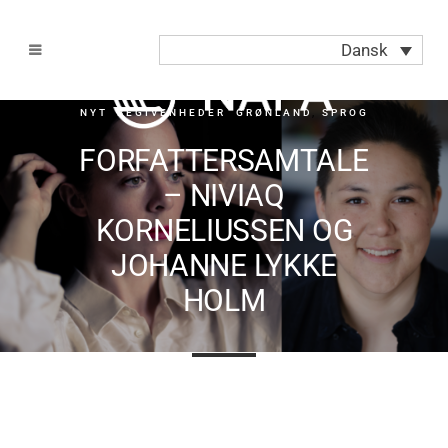
Dansk
NYT
,
BEGIVENHEDER
,
GRØNLAND
,
SPROG
FORFATTERSAMTALE
– NIVIAQ
KORNELIUSSEN OG
JOHANNE LYKKE
HOLM