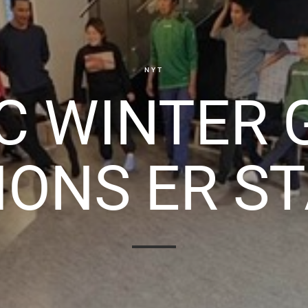
NYT
C WINTER
IONS ER S