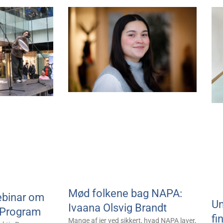
Mød folkene bag NAPA:
ebinar om
Un
Ivaana Olsvig Brandt
 Program
fi
Mange af jer ved sikkert, hvad NAPA laver,