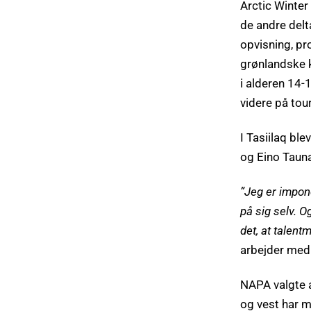
Arctic Winter
de andre delt
opvisning, pr
grønlandske k
i alderen 14-1
videre på tou
I Tasiilaq b
og Eino Taun
”Jeg er impone
på sig selv. O
det, at talent
arbejder med 
NAPA valgte at
og vest har m