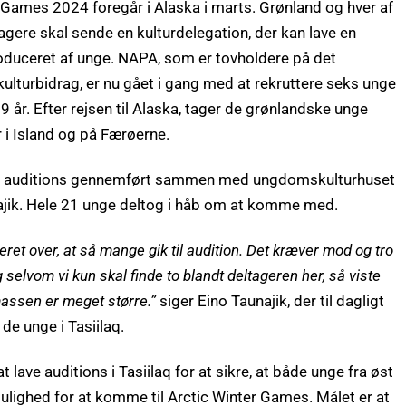
 Games 2024 foregår i Alaska i marts. Grønland og hver af
agere skal sende en kulturdelegation, der kan lave en
oduceret af unge. NAPA, som er tovholdere på det
ulturbidrag, er nu gået i gang med at rekruttere seks unge
9 år. Efter rejsen til Alaska, tager de grønlandske unge
r i Island og på Færøerne.
lev auditions gennemført sammen med ungdomskulturhuset
ajik. Hele 21 unge deltog i håb om at komme med.
ret over, at så mange gik til audition. Det kræver mod og tro
g selvom vi kun skal finde to blandt deltageren her, så viste
massen er meget større.”
siger Eino Taunajik, der til dagligt
de unge i Tasiilaq
.
 lave auditions i Tasiilaq for at sikre, at både unge fra øst
ulighed for at komme til Arctic Winter Games. Målet er at