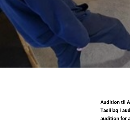
Audition til 
Tasiilaq i au
audition for 