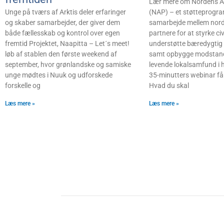
Lær mere om Nordens A
(NAP) – et støtteprogra
Unge på tværs af Arktis deler erfaringer
samarbejde mellem nordi
og skaber samarbejder, der giver dem
partnere for at styrke ci
både fællesskab og kontrol over egen
understøtte bæredygtig 
fremtid Projektet, Naapitta – Let´s meet!
samt opbygge modstand
løb af stablen den første weekend af
levende lokalsamfund i he
september, hvor grønlandske og samiske
35-minutters webinar får 
unge mødtes i Nuuk og udforskede
Hvad du skal
forskelle og
Læs mere »
Læs mere »