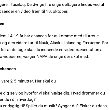
gere i Tasiilaq. De øvrige fire unge deltagere findes ved at
dsender en video frem til 10. oktober.
cen
lem 14-19 år har chancen for at komme med til Arctic
og den videre tur til Nuuk, Alaska, Island og Færøerne. For
 for at deltage skal du indsende en videopræsentation af
fra videoerne, vælger NAPA de unge der skal med.
 chancen
l vare 2-5 minutter. Her skal du
 dig selv og hvorfor vi skal vælge dig. Hvad drømmer du
r du i din hverdag?
 er dygtig til!
Spiller du musik? Synger du? Elsker du dans,