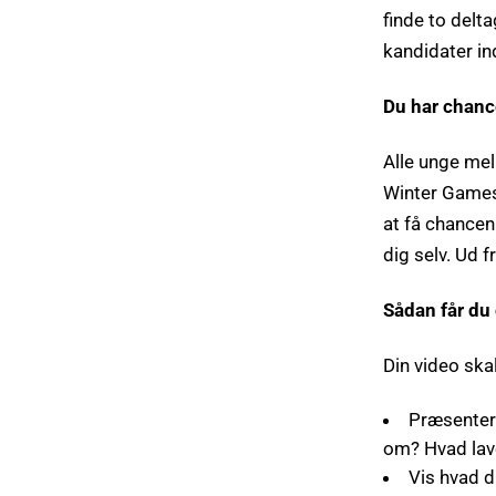
finde to delta
kandidater in
Du har chan
Alle unge mel
Winter Games 
at få chancen
dig selv. Ud 
Sådan får du
Din video ska
Præsentere
om? Hvad lave
Vis hvad du