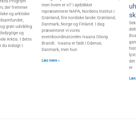
rktis Program
uh
men hvem er vi? I øjeblikket
m, der fremmer
repræsenterer NAPA, Nordens Institut i
sk
ske og arktiske
Grønland, fire nordiske lande: Grønland,
vilsamfundet,
Seks
Danmark, Norge og Finland. I dag
og grøn udvikling
del
præsenterer vi vores
sdygtige og
Boa
eventkoordinatorelev Ivaana Olsvig
le Arktis. I dette
gan
Brandt. Ivaana er født i Odense,
du indsigt i:
his
Danmark, men hun
lyst
Læs mere »
det
er
Læs