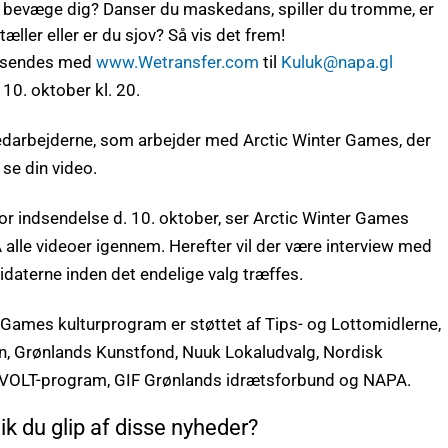
t bevæge dig? Danser du maskedans, spiller du tromme, er
tæller eller er du sjov? Så vis det frem!
l sendes med
www.Wetransfer.com
til
Kuluk@napa.gl
 10. oktober kl. 20.
edarbejderne, som arbejder med Arctic Winter Games, der
 se din video.
 for indsendelse d. 10. oktober, ser Arctic Winter Games
 alle videoer igennem. Herefter vil der være interview med
idaterne inden det endelige valg træffes.
 Games kulturprogram er støttet af Tips- og Lottomidlerne,
n, Grønlands Kunstfond, Nuuk Lokaludvalg, Nordisk
 VOLT-program, GIF Grønlands idrætsforbund og NAPA.
ik du glip af disse nyheder?