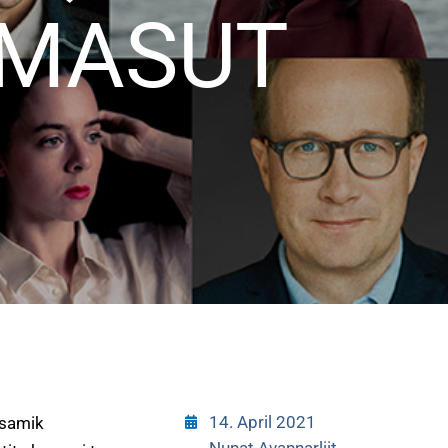
IMASUT
T
14. April 2021
ssamik
Nunat Avannarliit
,