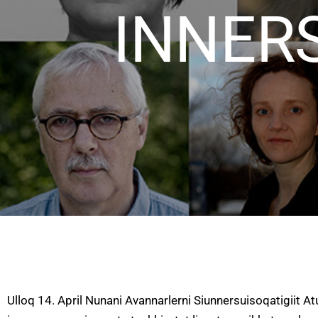
INNER
Ulloq 14. April Nunani Avannarlerni Siunnersuisoqatigiit