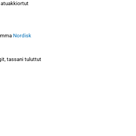
 atuakkiortut
amma
Nordisk
, tassani tuluttut