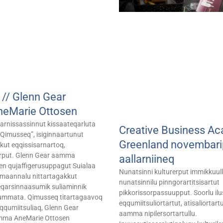
// Glenn Gear
eMarie Ottosen
uarnissassinnut kissaateqarluta
Creative Business A
”Qimusseq”, isiginnaartunut
Greenland novembari
kut eqqissisarnartoq,
arput. Glenn Gear aamma
aallarniineq
n qujaffigerusuppagut Suialaa
Nunatsinni kulturerput immikkuul
i maannalu nittartagakkut
nunatsinnilu pinngorartitsisartut
qarsinnaasumik suliaminnik
pikkorissorpassuupput. Soorlu ilus
ummata. Qimusseq titartagaavoq
eqqumiitsuliortartut, atisaliortartut
qqumiitsuliaq, Glenn Gear
aamma nipilersortartullu.
mma AneMarie Ottosen