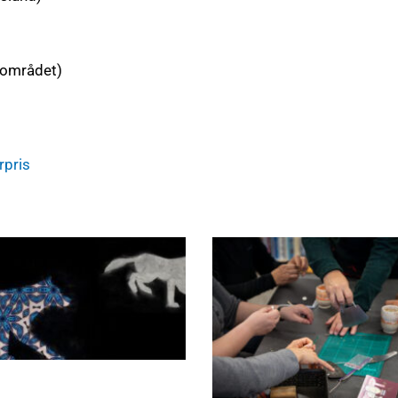
åkområdet)
rpris