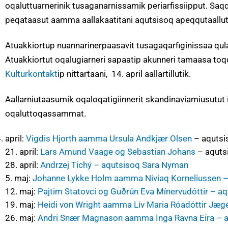
oqaluttuarnerinik tusaganarnissamik periarfissiipput. Sa
peqataasut aamma aallakaatitani aqutsisoq apeqqutaallut
Atuakkiortup nuannarinerpaasavit tusagaqarfiginissaa qulakk
Atuakkiortut oqalugiarneri sapaatip akunneri tamaasa t
Kulturkontakt
ip nittartaani, 14. april aallartillutik.
Aallarniutaasumik oqaloqatigiinnerit skandinaviamiusutut 
oqaluttoqassammat.
april:
Vigdis Hjorth aamma Ursula Andkjær Olsen
– aqutsi
21. april:
Lars Amund Vaage og Sebastian Johans
– aqutsi
28. april:
Andrzej Tichý – aqutsisoq Sara Nyman
5. maj:
Johanne Lykke Holm aamma Niviaq Korneliussen – 
12. maj:
Pajtim Statovci og Guðrún Eva Mínervudóttir – a
19. maj:
Heidi von Wright aamma Lív Maria Róadóttir Jæg
26. maj:
Andri Snær Magnason aamma Inga Ravna Eira – a