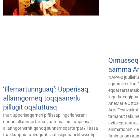
Qimusseq 
aamma An
NAPA-p juullerl
eqqumiitsuliaq 
’Illernartunnguaq’: Upperisaq,
eqqarsartaatsik
allanngorneq toqqaanerlu
ingerlateqqipp
AneMarie Ottose
pillugit oqaluttuaq
Arts Festivalim
Inuit upperisaqarneri piffissap ingerlanerani
tamanut takune
qanoq allanngortarpat, aamma inuit upperisallit
avitseqataarus
allanngornernit qanoq sunnerneqartarpat? Tassa
animationimik e
taakkuupput apeqqutit ilaat isiginnaartitsissutip
(animation) aa