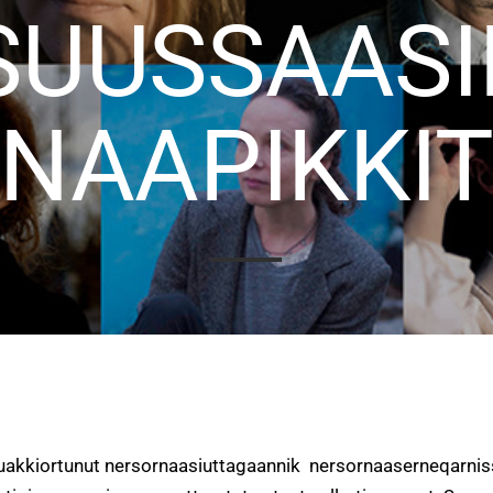
SUUSSAAS
NAAPIKKI
 Atuakkiortunut nersornaasiuttagaannik nersornaaserneqarni