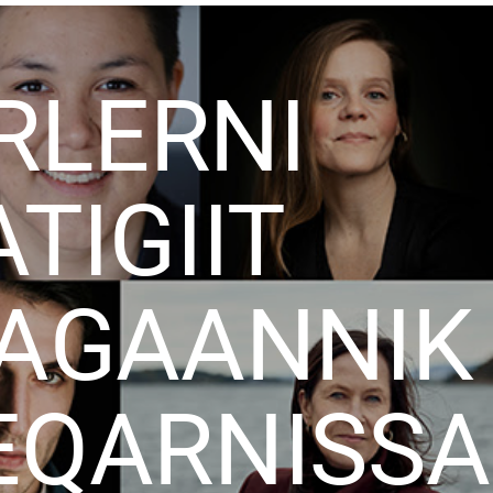
RLERNI
TIGIIT
AGAANNIK
QARNISSA