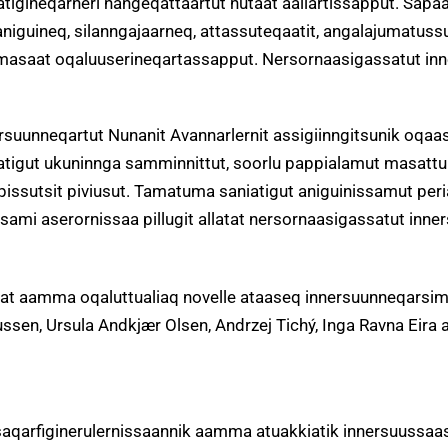
tigineqarneri nangeqattaartut nutaat aallartissapput. Sapa
niguineq, silanngajaarneq, attassuteqaatit, angalajumatuss
simasaat oqaluuserineqartassapput. Nersornaasigassatut i
rsuunneqartut Nunanit Avannarlernit assigiinngitsunik oqaa
atigut ukuninnga samminnittut, soorlu pappialamut masattu
issutsit piviusut. Tamatuma saniatigut aniguinissamut peri
sami aserornissaa pillugit allatat nersornaasigassatut inne
samat aamma oqaluttualiaq novelle ataaseq innersuunneqarsi
ussen, Ursula Andkjær Olsen, Andrzej Tichý, Inga Ravna Eir
saqarfiginerulernissaannik aamma atuakkiatik innersuussaas