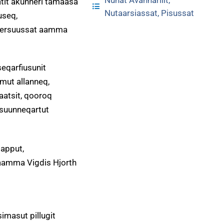
atit akunneri tamaasa
Nutaarsiassat
,
Pisussat
useq,
nnersuussat aamma
seqarfiusunit
mut allanneq,
aatsit, qooroq
rsuunneqartut
mapput,
a aamma Vigdis Hjorth
imasut pillugit