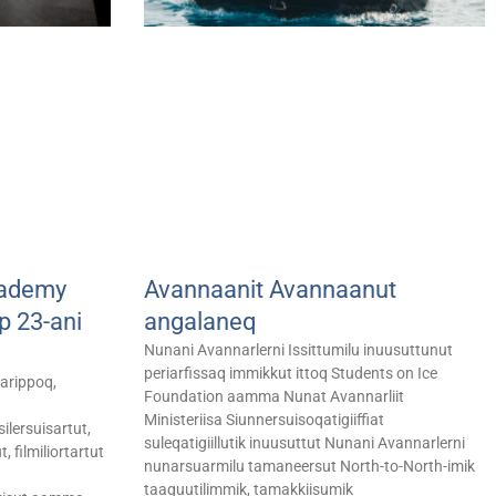
cademy
Avannaanit Avannaanut
p 23-ani
angalaneq
Nunani Avannarlerni Issittumilu inuusuttunut
periarfissaq immikkut ittoq Students on Ice
larippoq,
Foundation aamma Nunat Avannarliit
Ministeriisa Siunnersuisoqatigiiffiat
ilersuisartut,
suleqatigiillutik inuusuttut Nunani Avannarlerni
, filmiliortartut
nunarsuarmilu tamaneersut North-to-North-imik
taaguutilimmik, tamakkiisumik