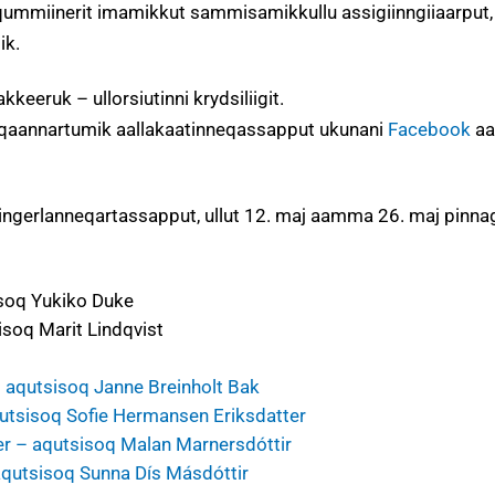
qqummiinerit imamikkut sammisamikkullu assigiinngiiaarput,
ik.
eeruk – ullorsiutinni krydsiliigit.
oqqaannartumik aallakaatinneqassapput ukunani
Facebook
a
ingerlanneqartassapput, ullut 12. maj aamma 26. maj pinnagit
soq Yukiko Duke
soq Marit Lindqvist
aqutsisoq Janne Breinholt Bak
qutsisoq Sofie Hermansen Eriksdatter
er – aqutsisoq Malan Marnersdóttir
qutsisoq Sunna Dís Másdóttir