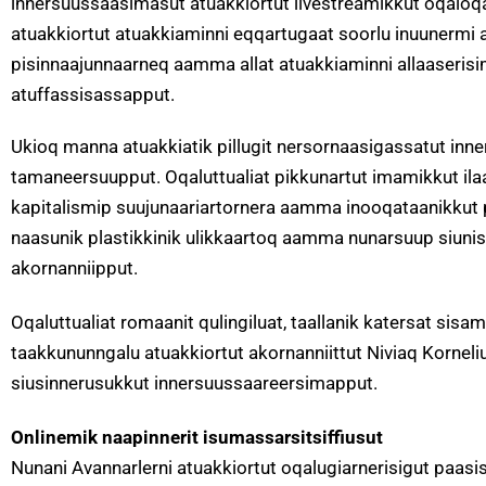
innersuussaasimasut atuakkiortut livestreamikkut oqaloqa
atuakkiortut atuakkiaminni eqqartugaat soorlu inuunermi a
pisinnaajunnaarneq aamma allat atuakkiaminni allaaseri
atuffassisassapput.
Ukioq manna atuakkiatik pillugit nersornaasigassatut inne
tamaneersuupput. Oqaluttualiat pikkunartut imamikkut ila
kapitalismip suujunaariartornera aamma inooqataanikkut p
naasunik plastikkinik ulikkaartoq aamma nunarsuup siunis
akornanniipput.
Oqaluttualiat romaanit qulingiluat, taallanik katersat si
taakkununngalu atuakkiortut akornanniittut Niviaq Korneli
siusinnerusukkut innersuussaareersimapput.
Onlinemik naapinnerit isumassarsitsiffiusut
Nunani Avannarlerni atuakkiortut oqalugiarnerisigut paasi