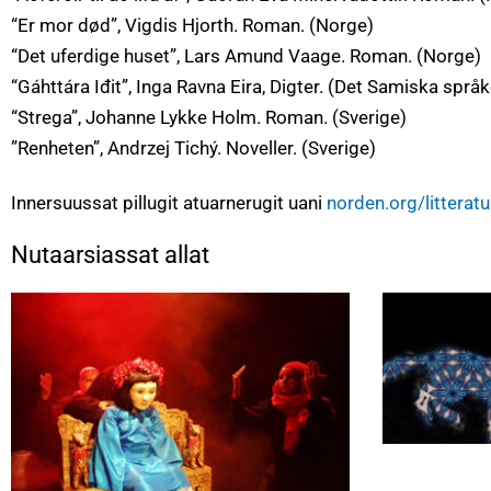
“Er mor død”, Vigdis Hjorth. Roman. (Norge)
“Det uferdige huset”, Lars Amund Vaage. Roman. (Norge)
“Gáhttára Iđit”, Inga Ravna Eira, Digter. (Det Samiska spr
“Strega”, Johanne Lykke Holm. Roman. (Sverige)
”Renheten”, Andrzej Tichý. Noveller. (Sverige)
Innersuussat pillugit atuarnerugit uani
norden.org/litteratu
Nutaarsiassat allat