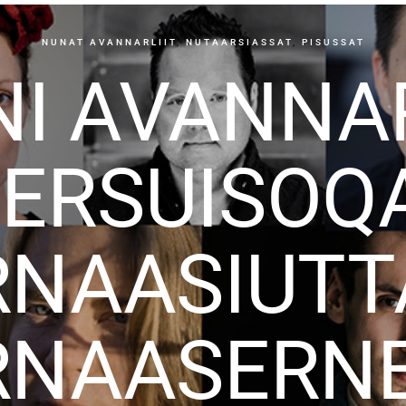
NUNAT AVANNARLIIT
,
NUTAARSIASSAT
,
PISUSSAT
I AVANNA
ERSUISOQA
RNAASIUTT
RNAASERNE