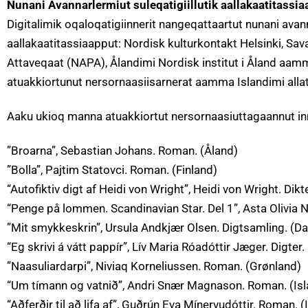
Nunani Avannarlermiut suleqatigiillutik aallakaatitassia
Digitalimik oqaloqatigiinnerit nangeqattaartut nunani avanna
aallakaatitassiaapput: Nordisk kulturkontakt Helsinki, S
Attaveqaat (NAPA), Ålandimi Nordisk institut i Åland aamma
atuakkiortunut nersornaasiisarnerat aamma Islandimi alla
Aaku ukioq manna atuakkiortut nersornaasiuttagaannut i
”Broarna”, Sebastian Johans. Roman. (Åland)
”Bolla”, Pajtim Statovci. Roman. (Finland)
“Autofiktiv digt af Heidi von Wright”, Heidi von Wright. Dikte
“Penge på lommen. Scandinavian Star. Del 1”, Asta Olivia
”Mit smykkeskrin”, Ursula Andkjær Olsen. Digtsamling. (D
“Eg skrivi á vátt pappír”, Lív Maria Róadóttir Jæger. Digter.
”Naasuliardarpi”, Niviaq Korneliussen. Roman. (Grønland)
“Um tímann og vatnið”, Andri Snær Magnason. Roman. (Isl
“Aðferðir til að lifa af”, Guðrún Eva Mínervudóttir. Roman. (