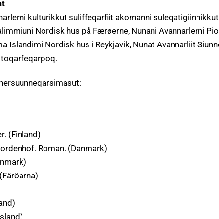
at
rlerni kulturikkut suliffeqarfiit akornanni suleqatigiinnikkut
avalimmiuni Nordisk hus på Færøerne, Nunani Avannarlerni Pi
 Islandimi Nordisk hus i Reykjavik, Nunat Avannarliit Siunn
ttoqarfeqarpoq.
nnersuunneqarsimasut:
r. (Finland)
 Nordenhof. Roman. (Danmark)
anmark)
 (Färöarna)
and)
Island)