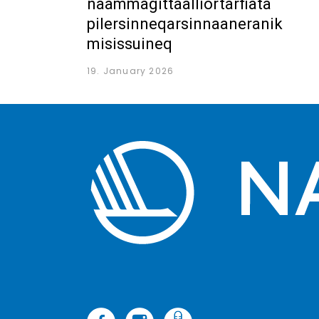
naammagittaalliortarfiata
pilersinneqarsinnaaneranik
misissuineq
19. January 2026