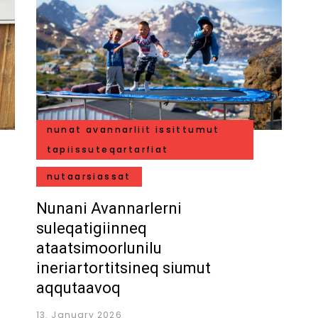
nunat avannarliit issittumut
tapiissuteqartarfiat
nutaarsiassat
Nunani Avannarlerni
suleqatigiinneq
ataatsimoorlunilu
ineriartortitsineq siumut
aqqutaavoq
13. January 2026