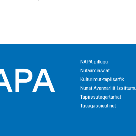
NAPA pillugu
Nutaarsiassat
Kulturimut-tapiisarfik
Nunat Avannarliit Issittum
Tapiissuteqartarfiat
Tusagassiuutinut