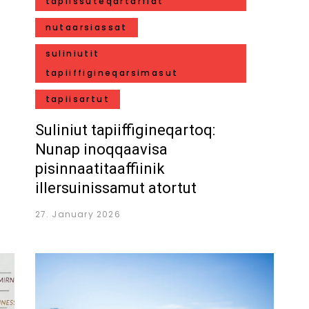
tapiissuteqartarfiat
nutaarsiassat
suliniutit
tapiiffigineqarsimasut
tapiisartut
Suliniut tapiiffigineqartoq:
Nunap inoqqaavisa
pisinnaatitaaffiinik
illersuinissamut atortut
27. January 2026