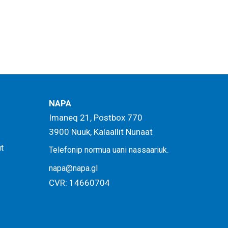
NAPA
Imaneq 21, Postbox 770
3900 Nuuk, Kalaallit Nunaat
ut
.
Telefonip normua uani nassaariuk
napa@napa.gl
CVR: 14660704