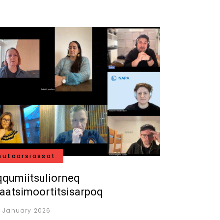
nutaarsiassat
qqumiitsuliorneq
taatsimoortitsisarpoq
. January 2026