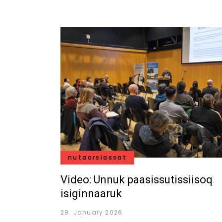
nutaarsiassat
Video: Unnuk paasissutissiisoq
isiginnaaruk
29. January 2026