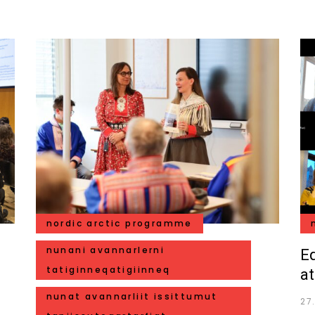
nordic arctic programme
nunani avannarlerni
E
tatiginneqatigiinneq
a
nunat avannarliit issittumut
27