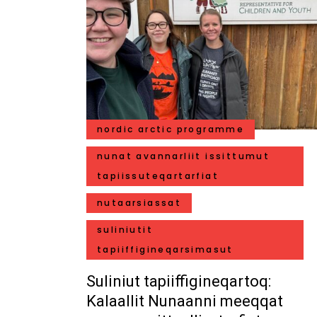
nordic arctic programme
nunat avannarliit issittumut
tapiissuteqartarfiat
nutaarsiassat
suliniutit
tapiiffigineqarsimasut
Suliniut tapiiffigineqartoq:
Kalaallit Nunaanni meeqqat