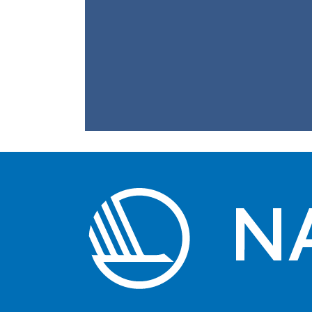
Atorfiit
inuttassarsiuuss
NAPA-mi suliffissanut
periarfissat uani
takusinnaavatit