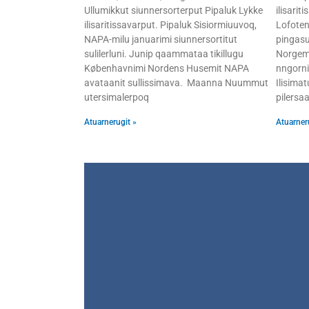
Ullumikkut siunnersorterput Pipaluk Lykke
ilisari
ilisaritissavarput. Pipaluk Sisiormiuuvoq,
Lofoten
NAPA-milu januarimi siunnersortitut
pingasu
sulilerluni. Junip qaammataa tikillugu
Norgemi
Københavnimi Nordens Husemit NAPA
nngorni
avataanit sullissimava. Maanna Nuummut
Ilisimat
utersimalerpoq
pilersaa
Atuarnerugit »
Atuarner