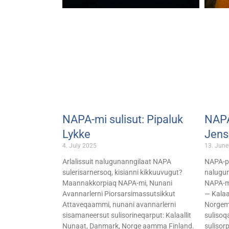
NAPA-mi sulisut: Pipaluk
NAPA
Lykke
Jens
4. July 2025
13. June
Arlalissuit nalugunanngilaat NAPA
NAPA-p 
sulerisarnersoq, kisianni kikkuuvugut?
nalugun
Maannakkorpiaq NAPA-mi, Nunani
NAPA-mi
Avannarlerni Piorsarsimassutsikkut
— Kalaa
Attaveqaammi, nunani avannarlerni
Norgemi
sisamaneersut sulisorineqarput: Kalaallit
sulisoq
Nunaat, Danmark, Norge aamma Finland.
sulisor