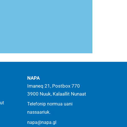
NAPA-mi
NAPA
periarfissat
Imaneq 21, Postbox 770
3900 Nuuk, Kalaallit Nunaat
Apersuinerit, chat allallu
ut
Telefonip normua uani
.
nassaariuk
Atuarnerugit
napa@napa.gl