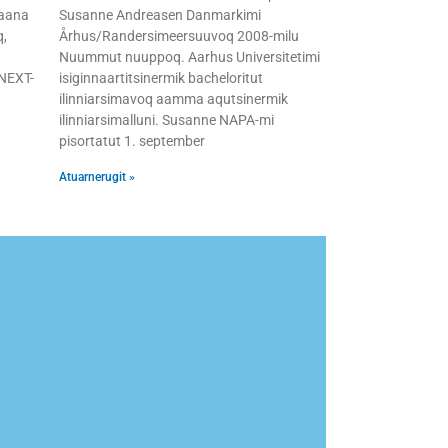
vaana
Susanne Andreasen Danmarkimi
,
Århus/Randersimeersuuvoq 2008-milu
Nuummut nuuppoq. Aarhus Universitetimi
NEXT-
isiginnaartitsinermik bacheloritut
ilinniarsimavoq aamma aqutsinermik
ilinniarsimalluni. Susanne NAPA-mi
pisortatut 1. september
Atuarnerugit »