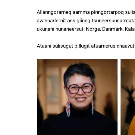
Allanngorarneq aamma pinngortarpoq sulis
avannarlernit assigiinngitsuneersuusarmat
ukunani nunaneersut: Norge, Danmark, Kala
Ataani sulisugut pillugit atuarnerusinnaavuti