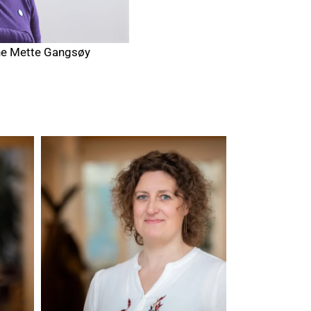
e Mette Gangsøy
Di