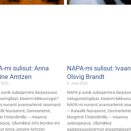
-mi sulisut: Anna
NAPA-mi sulisut: Ivaa
ine Arntzen
Olsvig Brandt
 2025
6. June 2025
sunik suliaqarnera ilarpassuasi
NAPA-p sunik suliaqarnera ilarpass
anngilaat, kisianni kikkuuvugut?
nalugunanngilaat, kisianni kikkuuv
 nunanit avannarlernit sisamanit
NAPA-mi nunanit avannarlernit sis
llit Nunaannit, Danmarkimit,
— Kalaallit Nunaannit, Danmarkimit
t Finlandimillu — maanna
Norgemit Finlandimillu — maanna
arpoq. Ullumikkut Info Norden-imi
sulisoqarpoq. Ullumikkut
put Anna Jensine Arntzen
aaqqissuussinermut ataqatigiissar