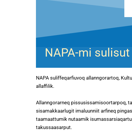
NAPA-mi sulisut
NAPA suliffeqarfiuvoq allanngorartoq, Kultu
allaffilik.
Allanngorarneq pissusissamisoortarpoq, ta
sisamakkaarlugit imaluunniit arfineq pingas
taamaattumik nutaamik isumassarsiaqartuaa
takussaasarput.