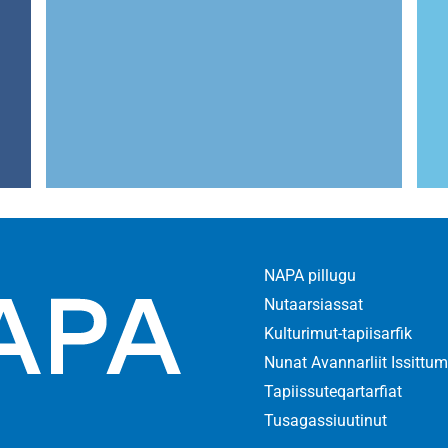
NAPA
NAPA pillugu
at
praktikkerfittut
Nutaarsiassat
Kulturimut-tapiisarfik
NAPA prakikkerfittut
Nunat Avannarliit Issittum
qanoq innersoq aamma
Tapiissuteqartarfiat
pratikkertorisimasagut
pillugit atuarit
Tusagassiuutinut