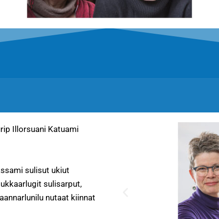
rip Illorsuani Katuami
ssami sulisut ukiut
ukkaarlugit sulisarput,
nnarlunilu nutaat kiinnat