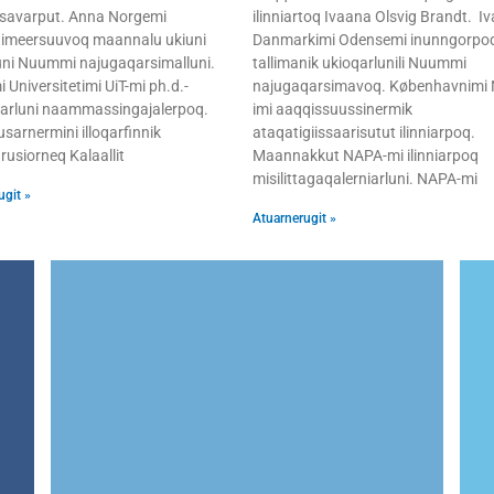
tissavarput. Anna Norgemi
ilinniartoq Ivaana Olsvig Brandt. I
imeersuuvoq maannalu ukiuni
Danmarkimi Odensemi inunngorpoq
ni Nuummi najugaqarsimalluni.
tallimanik ukioqarlunili Nuummi
 Universitetimi UiT-mi ph.d.-
najugaqarsimavoq. Københavnimi 
arluni naammassingajalerpoq.
imi aaqqissuussinermik
usarnermini illoqarfinnik
ataqatigiissaarisutut ilinniarpoq.
rusiorneq Kalaallit
Maannakkut NAPA-mi ilinniarpoq
misilittagaqalerniarluni. NAPA-mi
ugit »
Atuarnerugit »