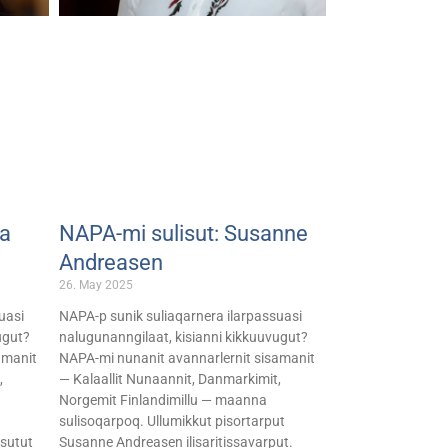
na
NAPA-mi sulisut: Susanne
Andreasen
26. May 2025
uasi
NAPA-p sunik suliaqarnera ilarpassuasi
ugut?
nalugunanngilaat, kisianni kikkuuvugut?
amanit
NAPA-mi nunanit avannarlernit sisamanit
,
— Kalaallit Nunaannit, Danmarkimit,
Norgemit Finlandimillu — maanna
sulisoqarpoq. Ullumikkut pisortarput
isutut
Susanne Andreasen ilisaritissavarput.