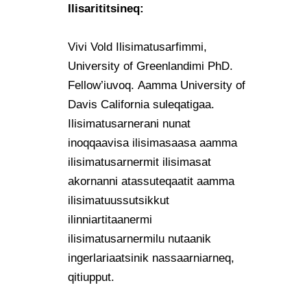
Ilisarititsineq:
Vivi Vold Ilisimatusarfimmi,
University of Greenlandimi PhD.
Fellow’iuvoq. Aamma University of
Davis California suleqatigaa.
Ilisimatusarnerani nunat
inoqqaavisa ilisimasaasa aamma
ilisimatusarnermit ilisimasat
akornanni atassuteqaatit aamma
ilisimatuussutsikkut
ilinniartitaanermi
ilisimatusarnermilu nutaanik
ingerlariaatsinik nassaarniarneq,
qitiupput.