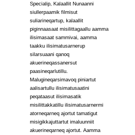
Specialip, Kalaallit Nunaanni
siullerpaamik filmisut
suliarineqartup, kalaallit
piginnaasaat misilittagaallu aamma
ilisimasaat sammivai, aamma
taakku ilisimatusarnerup
silarsuaani qanoq
akuerineqassanersut
paasineqarlutillu.
Malugineqarsimavoq piniartut
aalisartullu ilisimatusaatini
peqataasut ilisimasatik
misilittakkatillu ilisimatusarnermi
atorneqarneq ajortut tamatigut
misigikkajuttartut imaluunniit
akuerineqarneq ajortut. Aamma