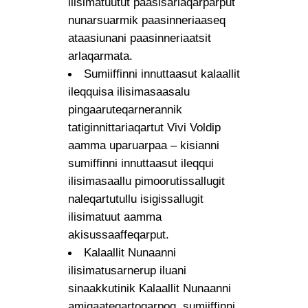
ilisimatuutut paasisariaqarparput
nunarsuarmik paasinneriaaseq
ataasiunani paasinneriaatsit
arlaqarmata.
Sumiiffinni innuttaasut kalaallit
ileqquisa ilisimasaasalu
pingaaruteqarnerannik
tatiginnittariaqartut Vivi Voldip
aamma uparuarpaa – kisianni
sumiffinni innuttaasut ileqqui
ilisimasaallu pimoorutissallugit
naleqartutullu isigissallugit
ilisimatuut aamma
akisussaaffeqarput.
Kalaallit Nunaanni
ilisimatusarnerup iluani
sinaakkutinik Kalaallit Nunaanni
amigaateqartoqarpoq, sumiiffinni