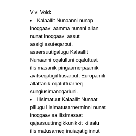
Vivi Vold:
Kalaallit Nunaanni nunap
inoqqaavi aamma nunani allani
nunat inoqqaavi assut
assigiissuteqarput,
assersuutigalugu Kalaallit
Nunaanni oqalulluni oqaluttuat
ilisimasanik pingaarnerpaamik
avitseqatigiiffiusarput, Europamili
allattanik oqaluttuarneq
sungiusimaneqarluni.
Ilisimatuut Kalaallit Nunaat
pillugu ilisimatusarnerminni nunat
inoqqaavisa ilisimasaat
qajassuutinngikkunikkit kiisalu
ilisimatusarneq inuiaqatigiinnut