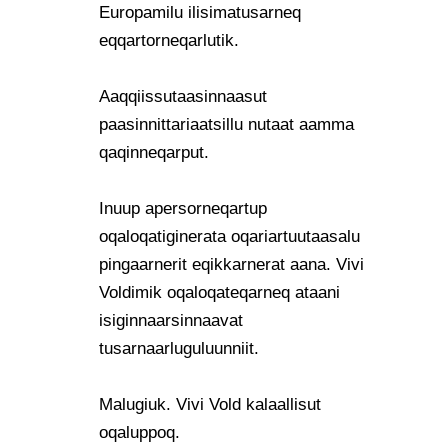
Europamilu ilisimatusarneq
eqqartorneqarlutik.
Aaqqiissutaasinnaasut
paasinnittariaatsillu nutaat aamma
qaqinneqarput.
Inuup apersorneqartup
oqaloqatiginerata oqariartuutaasalu
pingaarnerit eqikkarnerat aana.
Vivi
Voldimik oqaloqateqarneq ataani
isiginnaarsinnaavat
tusarnaarluguluunniit.
Malugiuk. Vivi Vold kalaallisut
oqaluppoq.