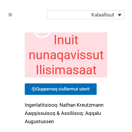
Kalaallisut
Inuit
nunaqavissut
Ilisimasaat
Qupperneq siullermut uterit
Ingerlatitsisoq: Nathan Kreutzmann
Aaqqissuisoq & Assiliisoq: Aqqalu
Augustussen