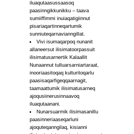
iluaqutaasussaasoq
paasinngikkunikku – taava
sumiiffimmi inuiaqatigiinnut
pisariaqartinneqartumik
sunniuteqarnavianngillat.
Vivi isumaqarpoq nunanit
allaneersut ilisimatoorpassuit
ilisimatusarnertik Kalaallit
Nunaannut tulluarsarniartaraat,
inooriaasitoqaq kulturitoqarlu
paasisaqarfigeqqaarnagit,
taamaattumik ilisimatusarneq
ajoqusiinerusinnaavoq
iluaqutaanani.
Nunarsuarmik ilisimasanillu
paasinneriaaseqarluni
ajoquteqanngilaq, kisianni