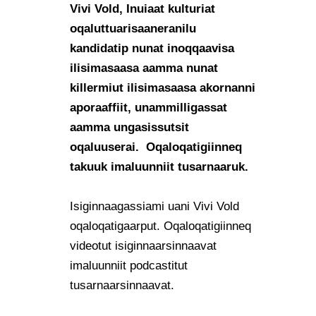
Vivi Vold, Inuiaat kulturiat
oqaluttuarisaaneranilu
kandidatip nunat inoqqaavisa
ilisimasaasa aamma nunat
killermiut ilisimasaasa akornanni
aporaaffiit, unammilligassat
aamma ungasissutsit
oqaluuserai. Oqaloqatigiinneq
takuuk imaluunniit tusarnaaruk.
Isiginnaagassiami uani Vivi Vold
oqaloqatigaarput.
Oqaloqatigiinneq
videotut isiginnaarsinnaavat
imaluunniit podcastitut
tusarnaarsinnaavat.