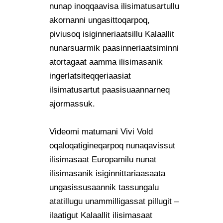
nunap inoqqaavisa ilisimatusartullu
akornanni ungasittoqarpoq,
piviusoq isiginneriaatsillu Kalaallit
nunarsuarmik paasinneriaatsiminni
atortagaat aamma ilisimasanik
ingerlatsiteqqeriaasiat
ilsimatusartut paasisuaannarneq
ajormassuk.
Videomi matumani Vivi Vold
oqaloqatigineqarpoq nunaqavissut
ilisimasaat Europamilu nunat
ilisimasanik isiginnittariaasaata
ungasissusaannik tassungalu
atatillugu unammilligassat pillugit –
ilaatigut Kalaallit ilisimasaat