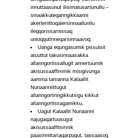
innuttaasunut ilisimatusartunullu –
sinaakkuteqanngikkaanni
akerleriittoqalersinnaallunilu
ileqqorissarnissaq
unioqqutinneqarsinnaavoq.
Uanga equngasumik pissutsit
atuuttut takusinnaasakka
allanngortissallugit annertuumik
akisussaaffimmik misigivunga
aamma tamanna Kalaallit
Nunaanniittugut
allanngortinngikkutsigu kikkut
allanngortissagamikku.
Uagut Kalaallit Nunaanni
najugaqartuusugut
akisussaaffitsinnik
paasinnittariaqarpugut, tassaasoq