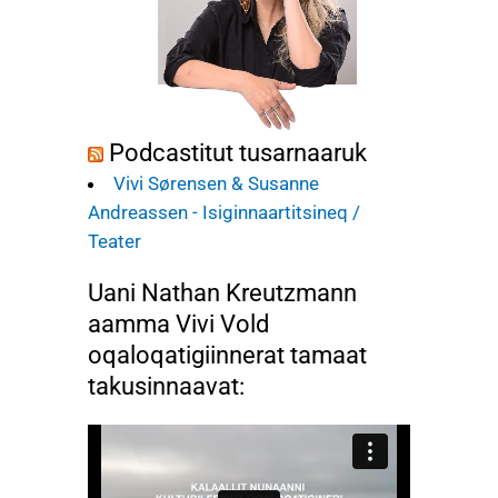
Podcastitut tusarnaaruk
Vivi Sørensen & Susanne
Andreassen - Isiginnaartitsineq /
Teater
Uani Nathan Kreutzmann
aamma Vivi Vold
oqaloqatigiinnerat tamaat
takusinnaavat: