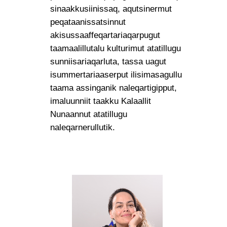
sinaakkusiinissaq, aqutsinermut
peqataanissatsinnut
akisussaaffeqartariaqarpugut
taamaalillutalu kulturimut atatillugu
sunniisariaqarluta, tassa uagut
isummertariaaserput ilisimasagullu
taama assinganik naleqartigipput,
imaluunniit taakku Kalaallit
Nunaannut atatillugu
naleqarnerullutik.