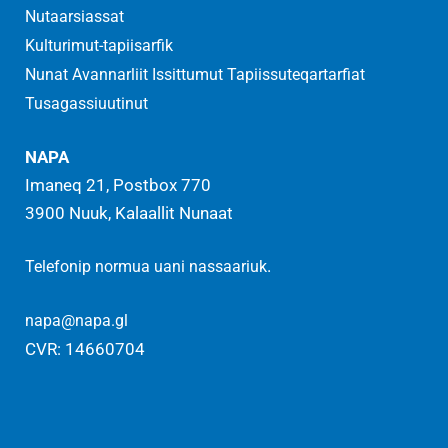
Nutaarsiassat
Kulturimut-tapiisarfik
Nunat Avannarliit Issittumut Tapiissuteqartarfiat
Tusagassiuutinut
NAPA
Imaneq 21, Postbox 770
3900 Nuuk, Kalaallit Nunaat
.
Telefonip normua uani nassaariuk
napa@napa.gl
CVR: 14660704