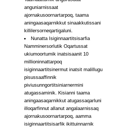
anguniarnissaat
ajornakusoornartarpoq, taama
aningaasaqarnikkut sinaakkutissani
killilersorneqartigaluni.
Nunatta Isiginnaartitsisarfia
Namminersorlutik Oqartussat
ukiumoortumik inatsisaanit 10
millioninnattarpoq
isiginnaartitsinermut inatsit malillugu
pisussaaffinnik
piviusunngortitsiniarnermini
atugassaminik. Kisianni taama
aningaasaqarnikkut atugassaqarluni
illoqarfinnut allanut angalaarnissaq
ajornakusoornartarpoq, aamma
isiginnaartitsisarfik ikittuinnarnik