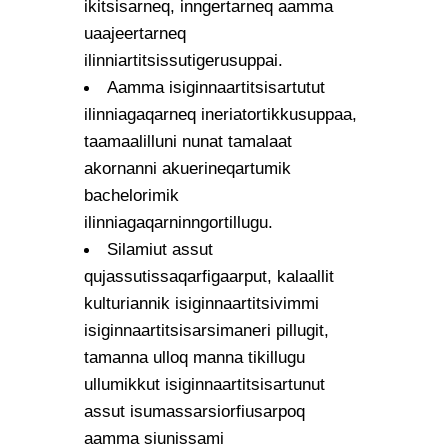
ikitsisarneq, inngertarneq aamma
uaajeertarneq
ilinniartitsissutigerusuppai.
Aamma isiginnaartitsisartutut
ilinniagaqarneq ineriatortikkusuppaa,
taamaalilluni nunat tamalaat
akornanni akuerineqartumik
bachelorimik
ilinniagaqarninngortillugu.
Silamiut assut
qujassutissaqarfigaarput, kalaallit
kulturiannik isiginnaartitsivimmi
isiginnaartitsisarsimaneri pillugit,
tamanna ulloq manna tikillugu
ullumikkut isiginnaartitsisartunut
assut isumassarsiorfiusarpoq
aamma siunissami