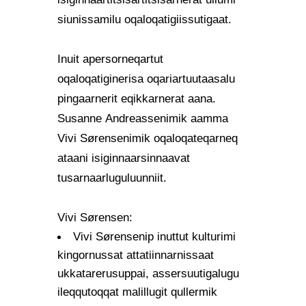
siunissamilu oqaloqatigiissutigaat.
Inuit apersorneqartut
oqaloqatiginerisa oqariartuutaasalu
pingaarnerit eqikkarnerat aana.
Susanne Andreassenimik aamma
Vivi Sørensenimik oqaloqateqarneq
ataani isiginnaarsinnaavat
tusarnaarluguluunniit.
Vivi Sørensen:
Vivi Sørensenip inuttut kulturimi
kingornussat attatiinnarnissaat
ukkatarerusuppai, assersuutigalugu
ileqqutoqqat malillugit qullermik