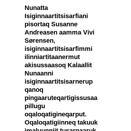
Nunatta
Isiginnaartitsisarfiani
pisortaq Susanne
Andreasen aamma Vivi
Sørensen,
isiginnaartitsisarfimmi
ilinniartitaanermut
akisussaasoq Kalaallit
Nunaanni
isiginnaartitsisarnerup
qanoq
pingaaruteqartigissusaa
pillugu
oqaloqatigineqarput.
Oqaloqatigiinneq takuuk
imaluunniit tusarnaaruk.