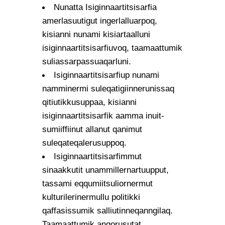
Nunatta Isiginnaartitsisarfia
amerlasuutigut ingerlalluarpoq,
kisianni nunami kisiartaalluni
isiginnaartitsisarfiuvoq, taamaattumik
suliassarpassuaqarluni.
Isiginnaartitsisarfiup nunami
namminermi suleqatigiinnerunissaq
qitiutikkusuppaa, kisianni
isiginnaartitsisarfik aamma inuit-
sumiiffiinut allanut qanimut
suleqateqalerusuppoq.
Isiginnaartitsisarfimmut
sinaakkutit unammillernartuupput,
tassami eqqumiitsuliornermut
kulturilerinermullu politikki
qaffasissumik salliutinneqanngilaq.
Taamaattumik angorusutat