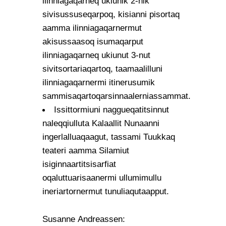
ilinniagaqarneq ukiunik 2-nik
sivisussuseqarpoq, kisianni pisortaq
aamma ilinniagaqarnermut
akisussaasoq isumaqarput
ilinniagaqarneq ukiunut 3-nut
sivitsortariaqartoq, taamaalilluni
ilinniagaqarnermi itinerusumik
sammisaqartoqarsinnaalerniassammat.
Issittormiuni naggueqatitsinnut
naleqqiulluta Kalaallit Nunaanni
ingerlalluaqaagut, tassami Tuukkaq
teateri aamma Silamiut
isiginnaartitsisarfiat
oqaluttuarisaanermi ullumimullu
ineriartornermut tunuliaqutaapput.
Susanne Andreassen: