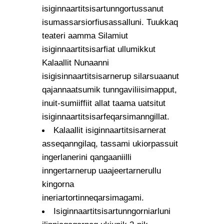
isiginnaartitsisartunngortussanut
isumassarsiorfiusassalluni. Tuukkaq
teateri aamma Silamiut
isiginnaartitsisarfiat ullumikkut
Kalaallit Nunaanni
isigisinnaartitsisarnerup silarsuaanut
qajannaatsumik tunngaviliisimapput,
inuit-sumiiffiit allat taama uatsitut
isiginnaartitsisarfeqarsimanngillat.
Kalaallit isiginnaartitsisarnerat
asseqanngilaq, tassami ukiorpassuit
ingerlanerini qangaaniilli
inngertarnerup uaajeertarnerullu
kingorna
ineriartortinneqarsimagami.
Isiginnaartitsisartunngorniarluni