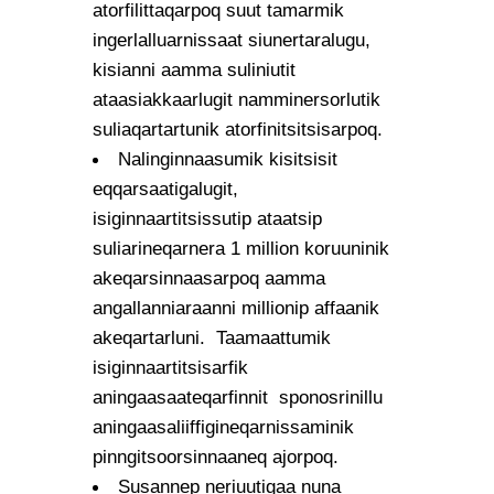
atorfilittaqarpoq suut tamarmik
ingerlalluarnissaat siunertaralugu,
kisianni aamma suliniutit
ataasiakkaarlugit namminersorlutik
suliaqartartunik atorfinitsitsisarpoq.
Nalinginnaasumik kisitsisit
eqqarsaatigalugit,
isiginnaartitsissutip ataatsip
suliarineqarnera 1 million koruuninik
akeqarsinnaasarpoq aamma
angallanniaraanni millionip affaanik
akeqartarluni. Taamaattumik
isiginnaartitsisarfik
aningaasaateqarfinnit sponosrinillu
aningaasaliiffigineqarnissaminik
pinngitsoorsinnaaneq ajorpoq.
Susannep neriuutigaa nuna