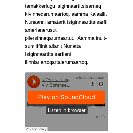
tamakkerlugu isiginnaartitsisarneq
kivinneqarumaartoq, aamma Kalaallit
Nunaanni amatørit isiginnaartitsisarfii
amerlanerusut
pilersinneqarumaartut. Aamma inuit-
sumiiffiinit allanit Nunatta
Isiginnaartitsisarfiani
ilinniariartoqartalerumaartoq.