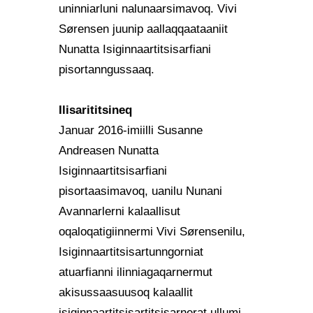
uninniarluni nalunaarsimavoq. Vivi
Sørensen juunip aallaqqaataaniit
Nunatta Isiginnaartitsisarfiani
pisortanngussaaq.
Ilisarititsineq
Januar 2016-imiilli Susanne
Andreasen Nunatta
Isiginnaartitsisarfiani
pisortaasimavoq, uanilu Nunani
Avannarlerni kalaallisut
oqaloqatigiinnermi Vivi Sørensenilu,
Isiginnaartitsisartunngorniat
atuarfianni ilinniagaqarnermut
akisussaasuusoq kalaallit
isiginnaartitsisartitsisarnerat ullumi