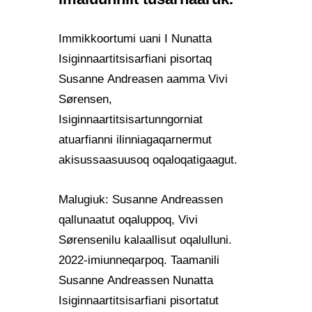
Immikkoortumi uani I Nunatta
Isiginnaartitsisarfiani pisortaq
Susanne Andreasen aamma Vivi
Sørensen,
Isiginnaartitsisartunngorniat
atuarfianni ilinniagaqarnermut
akisussaasuusoq oqaloqatigaagut.
Malugiuk: Susanne Andreassen
qallunaatut oqaluppoq, Vivi
Sørensenilu kalaallisut oqalulluni.
2022-imiunneqarpoq. Taamanili
Susanne Andreassen Nunatta
Isiginnaartitsisarfiani pisortatut