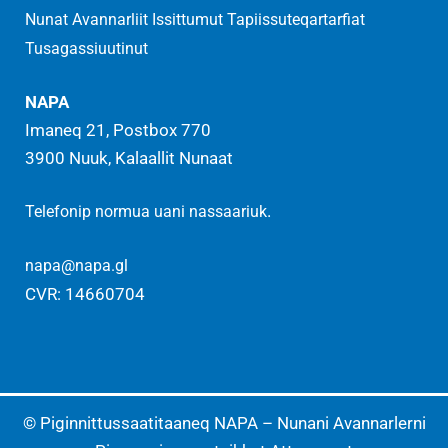
Nunat Avannarliit Issittumut Tapiissuteqartarfiat
Tusagassiuutinut
NAPA
Imaneq 21, Postbox 770
3900 Nuuk, Kalaallit Nunaat
.
Telefonip normua uani nassaariuk
napa@napa.gl
CVR: 14660704
© Piginnittussaatitaaneq NAPA – Nunani Avannarlerni