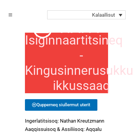
Kalaallisut
Isiginnaartitsineq
-
Kingusinnerusukku
ikkussaaq
Qupperneq siullermut uterit
Ingerlatitsisoq: Nathan Kreutzmann
Aaqqissuisoq & Assiliisoq: Aqqalu