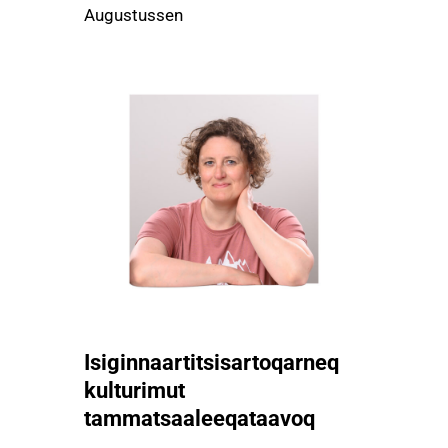
Augustussen
Isiginnaartitsisartoqarneq
kulturimut
tammatsaaleeqataavoq