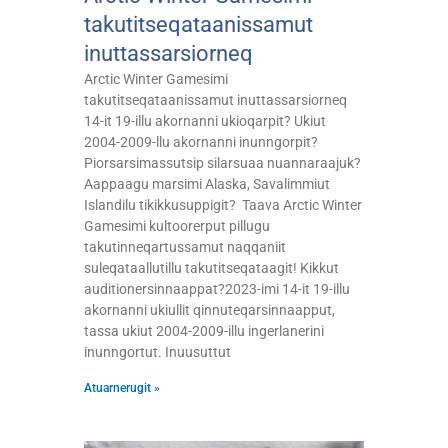
takutitseqataanissamut
inuttassarsiorneq
Arctic Winter Gamesimi
takutitseqataanissamut inuttassarsiorneq
14-it 19-illu akornanni ukioqarpit? Ukiut
2004-2009-llu akornanni inunngorpit?
Piorsarsimassutsip silarsuaa nuannaraajuk?
Aappaagu marsimi Alaska, Savalimmiut
Islandilu tikikkusuppigit? Taava Arctic Winter
Gamesimi kultoorerput pillugu
takutinneqartussamut naqqaniit
suleqataallutillu takutitseqataagit! Kikkut
auditionersinnaappat?2023-imi 14-it 19-illu
akornanni ukiullit qinnuteqarsinnaapput,
tassa ukiut 2004-2009-illu ingerlanerini
inunngortut. Inuusuttut
Atuarnerugit »