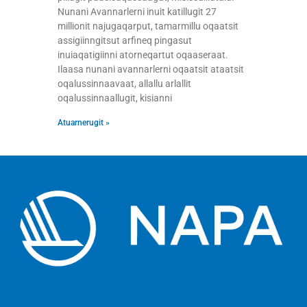
Nunani Avannarlerni inuit katillugit 27
millionit najugaqarput, tamarmillu oqaatsit
assigiinngitsut arfineq pingasut
inuiaqatigiinni atorneqartut oqaaseraat.
Ilaasa nunani avannarlerni oqaatsit ataatsit
oqalussinnaavaat, allallu arlallit
oqalussinnaallugit, kisianni
Atuarnerugit »