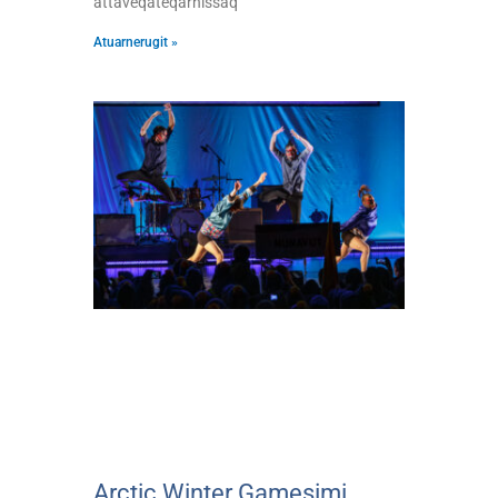
attaveqateqarnissaq
Atuarnerugit »
Arctic Winter Gamesimi