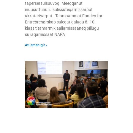
tapersersuisuuvoq. Meeqqanut
inuusuttunullu sulissuteqarnissarput
ukkatarivarput. Taamaammat Fonden for
Entreprenørskab suleqatigalugu 8.-10.
klassit tamarmik aallarnissaaneq pillugu
suliaqarnissaat NAPA
Atuarnerugit »