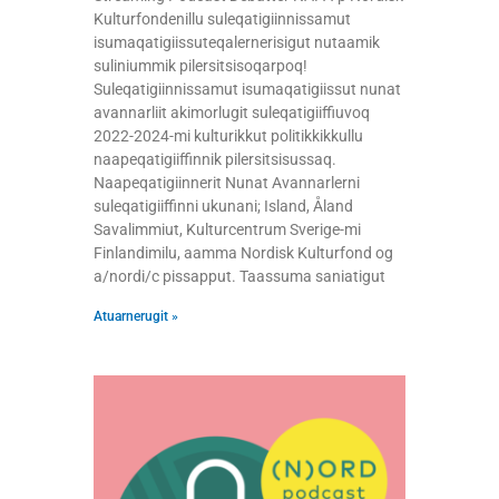
Kulturfondenillu suleqatigiinnissamut
isumaqatigiissuteqalernerisigut nutaamik
suliniummik pilersitsisoqarpoq!
Suleqatigiinnissamut isumaqatigiissut nunat
avannarliit akimorlugit suleqatigiiffiuvoq
2022-2024-mi kulturikkut politikkikkullu
naapeqatigiiffinnik pilersitsisussaq.
Naapeqatigiinnerit Nunat Avannarlerni
suleqatigiiffinni ukunani; Island, Åland
Savalimmiut, Kulturcentrum Sverige-mi
Finlandimilu, aamma Nordisk Kulturfond og
a/nordi/c pissapput. Taassuma saniatigut
Atuarnerugit »