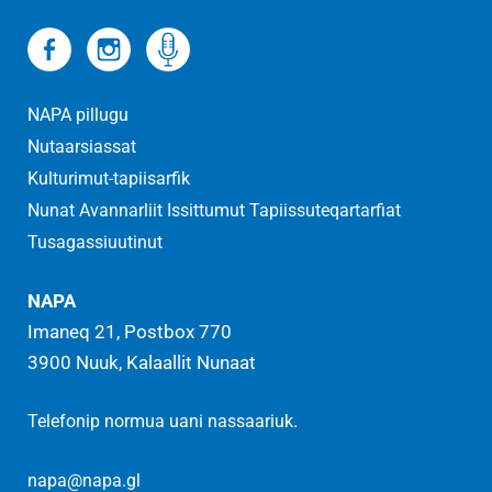
NAPA pillugu
Nutaarsiassat
Kulturimut-tapiisarfik
Nunat Avannarliit Issittumut Tapiissuteqartarfiat
Tusagassiuutinut
NAPA
Imaneq 21, Postbox 770
3900 Nuuk, Kalaallit Nunaat
.
Telefonip normua uani nassaariuk
napa@napa.gl