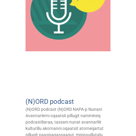
(N)ORD podcast
(N)ORD podcast (N)ORD NAPA-p Nunani
Avannarlerni oqaatsit pillugit nammineq
podcastiliaraa, tassani nunat avannarliit
kulturillu akornanni oqaatsit atorneqartut
pillugit paasisaqassaagut, misissuillutalu.