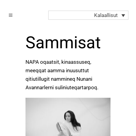
Kalaallisut
Sammisat
NAPA oqaatsit, kinaassuseq,
meeqqat aamma inuusuttut
qitiutillugit nammineq Nunani
Avannarlerni suliniuteqartarpoq.