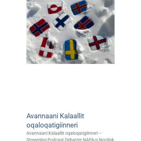
Avannaani Kalaallit
oqaloqatigiinneri
Avannaani Kalaallit oqaloqatigiinneri –
Streaming Podcast Debatter NAPA-p Nordisk