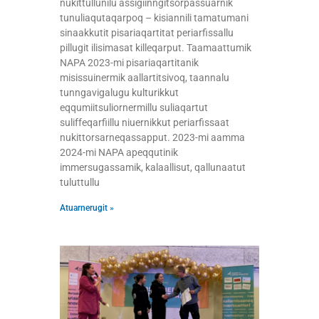
nukittullunilu assigiinngitsorpassuarnik
tunuliaqutaqarpoq – kisiannili tamatumani
sinaakkutit pisariaqartitat periarfissallu
pillugit ilisimasat killeqarput. Taamaattumik
NAPA 2023-mi pisariaqartitanik
misissuinermik aallartitsivoq, taannalu
tunngavigalugu kulturikkut
eqqumiitsuliornermillu suliaqartut
suliffeqarfiillu niuernikkut periarfissaat
nukittorsarneqassapput. 2023-mi aamma
2024-mi NAPA apeqqutinik
immersugassamik, kalaallisut, qallunaatut
tuluttullu
Atuarnerugit »