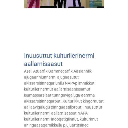
Inuusuttut kulturilerinermi
aallarnisaasut
Assi: Atuarfik Gammeqarfik Aasianniik
ajugaanniunnermi ajugaasutut
akissarsitinneqarlunilu NAPAp immikkut
kulturilerinermut aallarnisaanissamut
isumassarsiaat tunngavigalugu aamma
akissarsitinneqarput. Kulturikkut kingornutat
aallaavigalugu pinnguaatiliorput. Inuusuttut
kulturilerinermi aallarnisaasut NAPA
kulturilerinermi inooqatigiinnut, kulturimut
aningaasaqarnikkullu piujuartitsineq