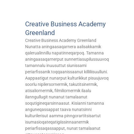
Creative Business Academy
Greenland
Creative Business Academy Greenland
Nunatta aningaasaqarnera aalisakkamik
qalerualinnillu napatinneqarpoq. Tamanna
aningaasaqarnerput sunnertiasupilussuuvoq
tamannalu inuusuttut siunissami
periarfissanik toqqaanissaanut killiliisuulluni.
Aappaatigut nunarput kulturikkut pisuujuvoq
soorlu nipilersornermik, takutitsinermik,
atisaliornermik, filmiliornermik ilaalu
ilanngullugit nunanut tamalaanut
soqutigineqarsinnaasut. Kisianni tamanna
anguneqassappat taava nunatsinni
kulturilerisut aamma pinngorartitsisartut
isumasioqateqatigiissinnaanermik
periarfissaqassapput, nunat tamalaanut