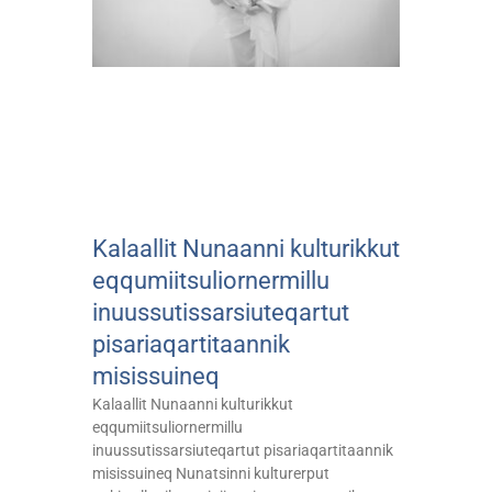
Kalaallit Nunaanni kulturikkut
eqqumiitsuliornermillu
inuussutissarsiuteqartut
pisariaqartitaannik
misissuineq
Kalaallit Nunaanni kulturikkut
eqqumiitsuliornermillu
inuussutissarsiuteqartut pisariaqartitaannik
misissuineq Nunatsinni kulturerput