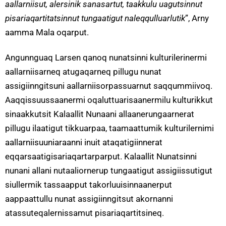
aallarniisut, alersinik sanasartut, taakkulu uagutsinnut
pisariaqartitatsinnut tungaatigut naleqqulluarlutik
”, Arny
aamma Mala oqarput.
Angunnguaq Larsen qanoq nunatsinni kulturilerinermi
aallarniisarneq atugaqarneq pillugu nunat
assigiinngitsuni aallarniisorpassuarnut saqqummiivoq.
Aaqqissuussaanermi oqaluttuarisaanermilu kulturikkut
sinaakkutsit Kalaallit Nunaani allaanerungaarnerat
pillugu ilaatigut tikkuarpaa, taamaattumik kulturilernimi
aallarniisuuniaraanni inuit ataqatigiinnerat
eqqarsaatigisariaqartarparput. Kalaallit Nunatsinni
nunani allani nutaaliornerup tungaatigut assigiissutigut
siullermik tassaapput takorluuisinnaanerput
aappaattullu nunat assigiinngitsut akornanni
atassuteqalernissamut pisariaqartitsineq.