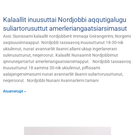
Kalaallit inuusuttai Nordjobbi aqqutigalugu
suliartorusuttut amerleriangaatsiarsimasut
Assi: Siunissami kalaallit nordjobberit immaqa Geirangerimi, Norgemi
saqisuusinnaapput. Nordjobb tassaavoq inuusuttunut 18-30-nik
ukiulinnut, nunat avannarliit ilaanni allami ukiup ingerlanerani
sulerusuttunut, neqeroorut. Kalaallit Nunaannit Nordjobbimut
qinnuteqartartut amerleriangaatsiarsimapput. Nordjobb tassaavoq
inuusuttunut 18 aamma 30-nik ukiulinnut, piffissami
aalajangersimasumi nunat avannarliit ilaanni suliartorusuttunut,
neqeroorut. Nordjobbi Nunani Avannarlerni tamani
Atuarnerugit »