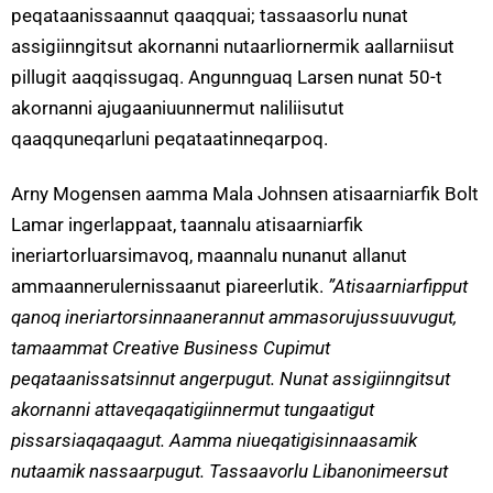
peqataanissaannut qaaqquai; tassaasorlu nunat
assigiinngitsut akornanni nutaarliornermik aallarniisut
pillugit aaqqissugaq. Angunnguaq Larsen nunat 50-t
akornanni ajugaaniuunnermut naliliisutut
qaaqquneqarluni peqataatinneqarpoq.
Arny Mogensen aamma Mala Johnsen atisaarniarfik Bolt
Lamar ingerlappaat, taannalu atisaarniarfik
ineriartorluarsimavoq, maannalu nunanut allanut
ammaannerulernissaanut piareerlutik.
”Atisaarniarfipput
qanoq ineriartorsinnaanerannut ammasorujussuuvugut,
tamaammat Creative Business Cupimut
peqataanissatsinnut angerpugut. Nunat assigiinngitsut
akornanni attaveqaqatigiinnermut tungaatigut
pissarsiaqaqaagut. Aamma niueqatigisinnaasamik
nutaamik nassaarpugut. Tassaavorlu Libanonimeersut