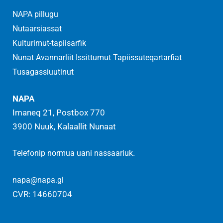
NAPA pillugu
Nutaarsiassat
Kulturimut-tapiisarfik
Nunat Avannarliit Issittumut Tapiissuteqartarfiat
Tusagassiuutinut
NAPA
Imaneq 21, Postbox 770
3900 Nuuk, Kalaallit Nunaat
.
Telefonip normua uani nassaariuk
napa@napa.gl
CVR: 14660704