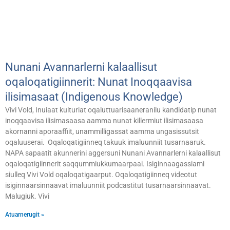
Nunani Avannarlerni kalaallisut
oqaloqatigiinnerit: Nunat Inoqqaavisa
ilisimasaat (Indigenous Knowledge)
Vivi Vold, Inuiaat kulturiat oqaluttuarisaaneranilu kandidatip nunat
inoqqaavisa ilisimasaasa aamma nunat killermiut ilisimasaasa
akornanni aporaaffiit, unammilligassat aamma ungasissutsit
oqaluuserai. Oqaloqatigiinneq takuuk imaluunniit tusarnaaruk.
NAPA sapaatit akunnerini aggersuni Nunani Avannarlerni kalaallisut
oqaloqatigiinnerit saqqummiukkumaarpaai. Isiginnaagassiami
siulleq Vivi Vold oqaloqatigaarput. Oqaloqatigiinneq videotut
isiginnaarsinnaavat imaluunniit podcastitut tusarnaarsinnaavat.
Malugiuk. Vivi
Atuarnerugit »