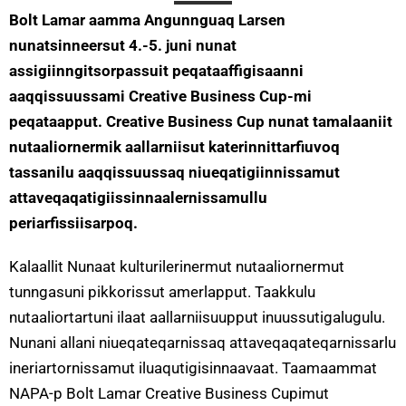
Bolt Lamar aamma Angunnguaq Larsen
nunatsinneersut 4.-5. juni nunat
assigiinngitsorpassuit peqataaffigisaanni
aaqqissuussami Creative Business Cup-mi
peqataapput. Creative Business Cup nunat tamalaaniit
nutaaliornermik aallarniisut katerinnittarfiuvoq
tassanilu aaqqissuussaq niueqatigiinnissamut
attaveqaqatigiissinnaalernissamullu
periarfissiisarpoq.
Kalaallit Nunaat kulturilerinermut nutaaliornermut
tunngasuni pikkorissut amerlapput. Taakkulu
nutaaliortartuni ilaat aallarniisuupput inuussutigalugulu.
Nunani allani niueqateqarnissaq attaveqaqateqarnissarlu
ineriartornissamut iluaqutigisinnaavaat. Taamaammat
NAPA-p Bolt Lamar Creative Business Cupimut