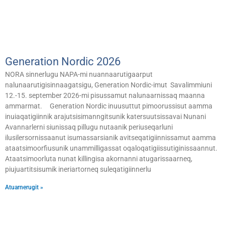
Generation Nordic 2026
NORA sinnerlugu NAPA-mi nuannaarutigaarput
nalunaarutigisinnaagatsigu, Generation Nordic-imut Savalimmiuni
12.-15. september 2026-mi pisussamut nalunaarnissaq maanna
ammarmat. Generation Nordic inuusuttut pimoorussisut aamma
inuiaqatigiinnik arajutsisimanngitsunik katersuutsissavai Nunani
Avannarlerni siunissaq pillugu nutaanik periuseqarluni
ilusilersornissaanut isumassarsianik avitseqatigiinnissamut aamma
ataatsimoorfiusunik unammilligassat oqaloqatigiissutiginissaannut.
Ataatsimoorluta nunat killingisa akornanni atugarissaarneq,
piujuartitsisumik ineriartorneq suleqatigiinnerlu
Atuarnerugit »