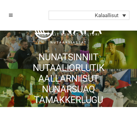
Kalaallisut
KALAALLIT NUNAAT
,
KULTURI
,
NUTAARSIASSAT
NUNATSINNIIT
NUTAALIORLUTIK
AALLARNIISUT
NUNARSUAQ
TAMAKKERLUGU
AAQQISUUKKAMI
PEQATAASUT