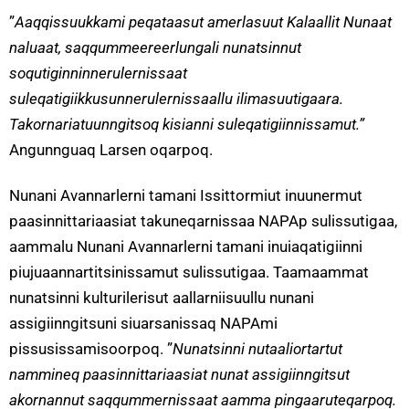
”
Aaqqissuukkami peqataasut amerlasuut Kalaallit Nunaat
naluaat, saqqummeereerlungali nunatsinnut
soqutiginninnerulernissaat
suleqatigiikkusunnerulernissaallu ilimasuutigaara.
Takornariatuunngitsoq kisianni suleqatigiinnissamut.”
Angunnguaq Larsen oqarpoq.
Nunani Avannarlerni tamani Issittormiut inuunermut
paasinnittariaasiat takuneqarnissaa NAPAp sulissutigaa,
aammalu Nunani Avannarlerni tamani inuiaqatigiinni
piujuaannartitsinissamut sulissutigaa. Taamaammat
nunatsinni kulturilerisut aallarniisuullu nunani
assigiinngitsuni siuarsanissaq NAPAmi
pissusissamisoorpoq. ”
Nunatsinni nutaaliortartut
nammineq paasinnittariaasiat nunat assigiinngitsut
akornannut saqqummernissaat aamma pingaaruteqarpoq.