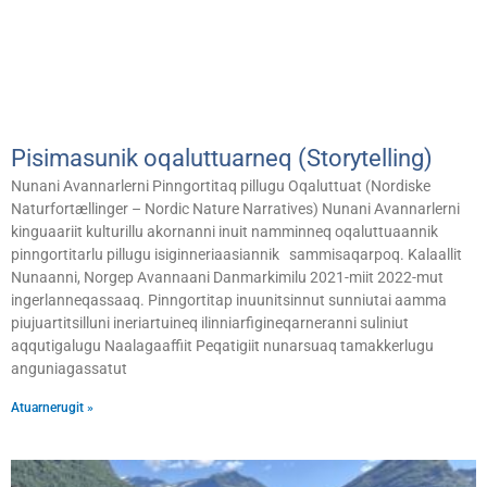
Pisimasunik oqaluttuarneq (Storytelling)
Nunani Avannarlerni Pinngortitaq pillugu Oqaluttuat (Nordiske
Natur­fortællinger – Nordic Nature Narratives) Nunani Avannarlerni
kinguaariit kulturillu akornanni inuit namminneq oqaluttuaannik
pinngortitarlu pillugu isiginneriaasiannik sammisaqarpoq. Kalaallit
Nunaanni, Norgep Avannaani Danmarkimilu 2021-miit 2022-mut
ingerlanneqassaaq. Pinngortitap inuunitsinnut sunniutai aamma
piujuartitsilluni ineriartuineq ilinniarfigineqarneranni suliniut
aqqutigalugu Naalagaaffiit Peqatigiit nunarsuaq tamakkerlugu
anguniagassatut
Atuarnerugit »