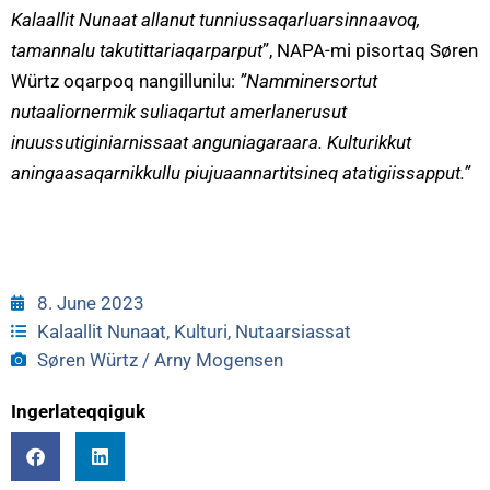
Kalaallit Nunaat allanut tunniussaqarluarsinnaavoq,
tamannalu takutittariaqarparput
”, NAPA-mi pisortaq Søren
Würtz oqarpoq nangillunilu:
”Namminersortut
nutaaliornermik suliaqartut amerlanerusut
inuussutiginiarnissaat anguniagaraara.
Kulturikkut
aningaasaqarnikkullu piujuaannartitsineq atatigiissapput.”
8. June 2023
Kalaallit Nunaat
,
Kulturi
,
Nutaarsiassat
Søren Würtz / Arny Mogensen
Ingerlateqqiguk