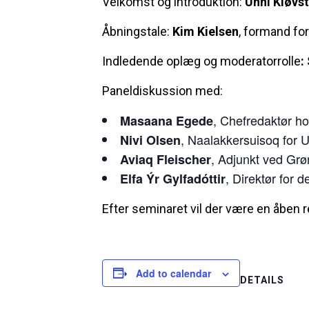
Velkomst og introduktion:
Unni Kløvs
Åbningstale:
Kim Kielsen
, formand fo
Indledende oplæg og moderatorrolle
:
Paneldiskussion med:
, Chefredaktør h
Masaana Egede
, Naalakkersuisoq for U
Nivi Olsen
, Adjunkt ved Grø
Aviaq Fleischer
, Direktør for
Elfa Ýr Gylfadóttir
Efter seminaret vil der være en åben r
Add to calendar
DETAILS