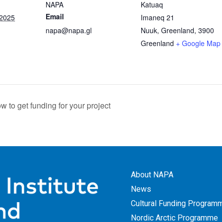
NAPA
Katuaq
Email
 2025
Imaneq 21
napa@napa.gl
Nuuk, Greenland
,
3900
Greenland
+ Google Map
 to get funding for your project
About NAPA
News
Cultural Funding Program
Nordic Arctic Programme