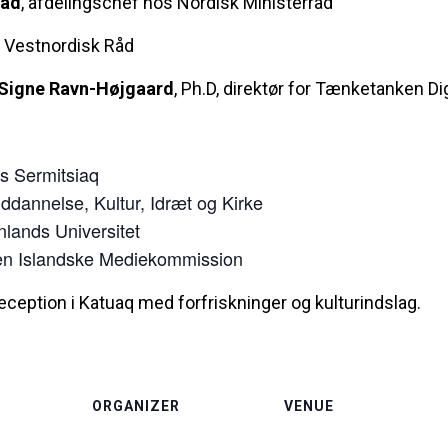
tad
, afdelingschef hos Nordisk Ministerråd
r Vestnordisk Råd
 Signe Ravn-Højgaard
, Ph.D, direktør for Tænketanken Dig
os Sermitsiaq
ddannelse, Kultur, Idræt og Kirke
nlands Universitet
 den Islandske Mediekommission
eception i Katuaq med forfriskninger og kulturindslag.
ORGANIZER
VENUE