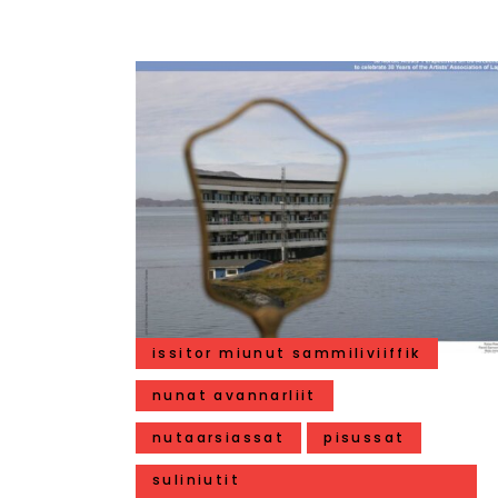
issitor miunut sammiliviiffik
nunat avannarliit
nutaarsiassat
pisussat
suliniutit