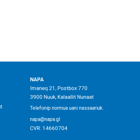
NAPA
Imaneq 21, Postbox 770
3900 Nuuk, Kalaallit Nunaat
ut
.
Telefonip normua uani nassaariuk
napa@napa.gl
CVR: 14660704