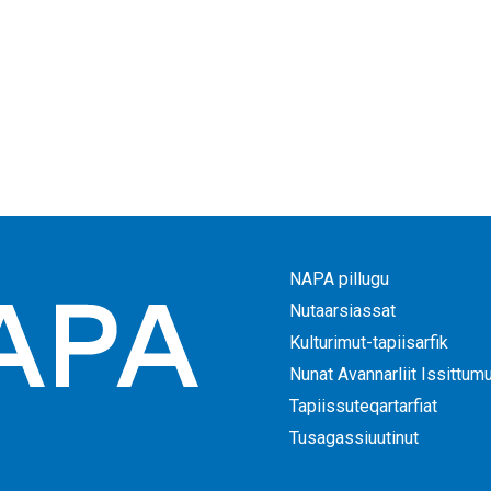
NAPA pillugu
Nutaarsiassat
Kulturimut-tapiisarfik
Nunat Avannarliit Issittum
Tapiissuteqartarfiat
Tusagassiuutinut