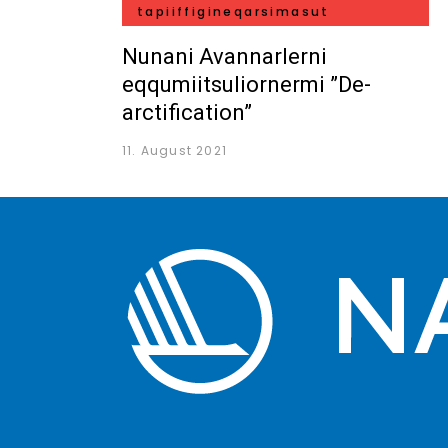
tapiiffigineqarsimasut
Nunani Avannarlerni
eqqumiitsuliornermi ”De-
arctification”
11. August 2021