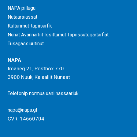
NAPA pillugu
Nutaarsiassat
Kulturimut-tapiisarfik
Nunat Avannarliit Issittumut Tapiissuteqartarfiat
Tusagassiuutinut
NAPA
Imaneq 21, Postbox 770
3900 Nuuk, Kalaallit Nunaat
.
Telefonip normua uani nassaariuk
napa@napa.gl
CVR: 14660704