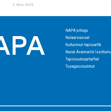
2. May 2025
NAPA pillugu
Nutaarsiassat
Kulturimut-tapiisarfik
Nunat Avannarliit Issittum
Tapiissuteqartarfiat
Tusagassiuutinut