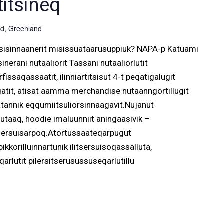
itsineq
d, Greenland
itsisinnaanerit misissuataarusuppiuk? NAPA-p Katuami
erani nutaaliorit Tassani nutaaliorlutit
fissaqassaatit, ilinniartitsisut 4-t peqatigalugit
gatit, atisat aamma merchandise nutaanngortillugit
tannik eqqumiitsuliorsinnaagavit.Nujanut
 nutaaq, hoodie imaluunniit aningaasivik –
lisersuisarpoq.Atortussaateqarpugut
korilluinnartunik ilitsersuisoqassalluta,
rlutit pilersitserusussuseqarlutillu