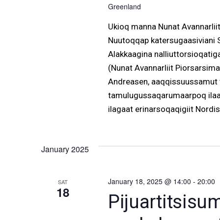
Greenland
Ukioq manna Nunat Avannarliit K
Nuutoqqap katersugaasiviani S
Alakkaagina nalliuttorsioqati
(Nunat Avannarliit Piorsarsim
Andreasen, aaqqissuussamut t
tamulugussaqarumaarpoq ilaatig
ilagaat erinarsoqaqigiit Nordis
January 2025
January 18, 2025 @ 14:00
-
20:00
SAT
18
Pijuartitsis