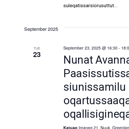
suleqatissarsiorusuttut...
September 2025
September 23, 2025 @ 16:30
-
18:
TUE
23
Nunat Avannarl
Paasissutiss
siunissamilu 
oqartussaaqa
oqallisigine
Katuaq
Imaneq 21, Nuuk, Greenlan