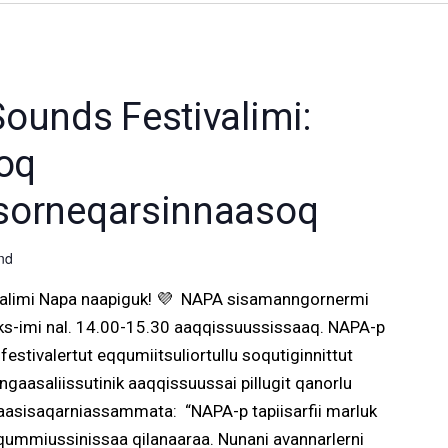
ounds Festivalimi:
noq
sorneqarsinnaasoq
nd
ivalimi Napa naapiguk! 💜 NAPA sisamanngornermi
ocks-imi nal. 14.00-15.30 aaqqissuussissaaq. NAPA-p
festivalertut eqqumiitsuliortullu soqutiginnittut
aasaliissutinik aaqqissuussai pillugit qanorlu
aasisaqarniassammata: “NAPA-p tapiisarfii marluk
qummiussinissaa qilanaaraa. Nunani avannarlerni