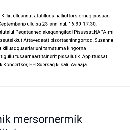
illiit ulluannut atatillugu nalliuttorsiorneq pissaaq
eptembarip ulluisa 23-anni nal. 16:30-17:30.
galutalu! Peqataaneq akeqanngilaq! Pisussat:NAPA-mi
assutsikkut Attaveqaat) pisortaaninngortoq, Susanne
ikilluaqquseriarluni tamatuma kingorna
ullu tusaarnaartitsinerit pissallutik. Appittussat
k Koncertkor, HH Suersaq kiisalu Aviaaja...
umik mersornermik