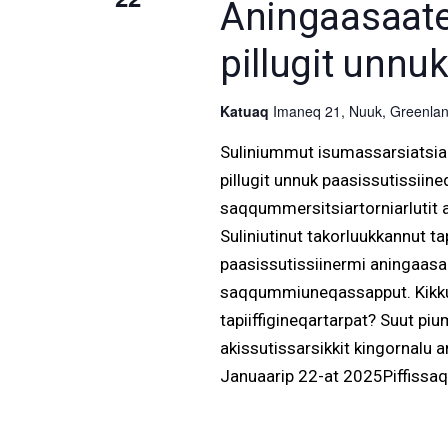
Aningaasaateqa
pillugit unnu
Katuaq
Imaneq 21, Nuuk, Greenlan
Suliniummut isumassarsiatsiala
pillugit unnuk paasissutissiineq
saqqummersitsiartorniarlutit al
Suliniutinut takorluukkannut t
paasissutissiinermi aningaasaate
saqqummiuneqassapput. Kikkut
tapiiffigineqartarpat? Suut 
akissutissarsikkit kingornalu a
Januaarip 22-at 2025Piffissaq: