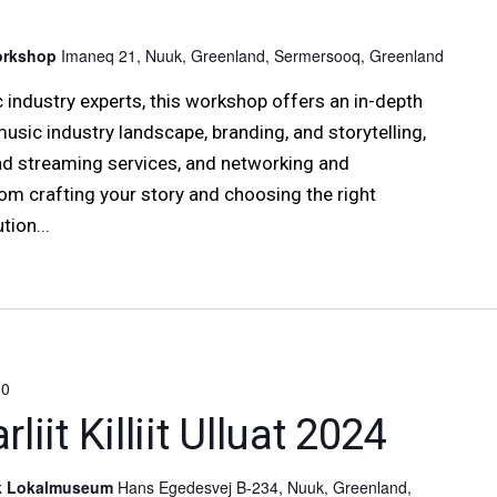
Workshop
Imaneq 21, Nuuk, Greenland, Sermersooq, Greenland
 industry experts, this workshop offers an in-depth
usic industry landscape, branding, and storytelling,
and streaming services, and networking and
om crafting your story and choosing the right
tion...
30
iit Killiit Ulluat 2024
uk Lokalmuseum
Hans Egedesvej B-234, Nuuk, Greenland,