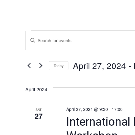
EVENTS
Events
Enter
Keyword.
Search
Search
for
April 27, 2024
 - 
Today
and
Events
Select
by
date.
Keyword.
Views
April 2024
Navigation
April 27, 2024 @ 9:30
-
17:00
SAT
27
International