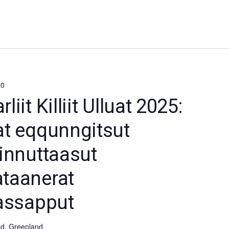
00
iit Killiit Ulluat 2025:
at eqqunngitsut
innuttaasut
taanerat
qassapput
d, Greenland