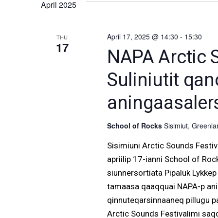
April 2025
April 17, 2025 @ 14:30
-
15:30
THU
17
NAPA Arctic S
Suliniutit qa
aningaasaler
School of Rocks
Sisimiut, Greenla
Sisimiuni Arctic Sounds Fest
apriilip 17-ianni School of R
siunnersortiata Pipaluk Lykkep 
tamaasa qaaqquai NAPA-p aning
qinnuteqarsinnaaneq pillugu p
Arctic Sounds Festivalimi saq