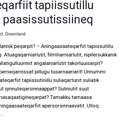
rfiit tapiissutillu
k paasissutissiineq
d, Greenland
nnik peqarpit? – Aningaasaateqarfiit tapiissutillu
 Atuagaqarniarlutit, filmiliarniarlutit, nipilersukkanik
latigulluunniit angalaniarlutit takorluuisarpit?
aperneqarnissat pillugu tusarnaariarit! Unnummi
qarfiit tapiissutinillu suliaqartunit suliatik
 qinnuteqarsinnaappat? Suliniutit suut
piumasaqaatigineqarpat? Tamakku tamaasa
ningaasaateqarfiit apersorsinnaavatit. Ulloq:
...